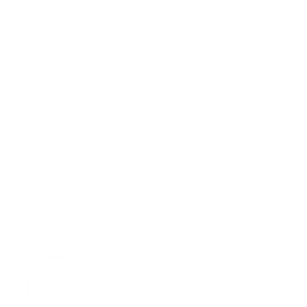
T+S Smart Solutions GmbH
+49 (0) 39204 / 290288