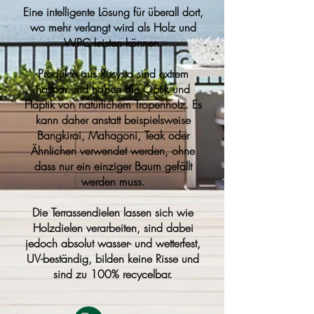
Eine intelligente Lösung für überall dort,
wo mehr verlangt wird als Holz und
WPC leisten können.
Produkte aus Resysta sind extrem
haltbar und haben die Optik und
Haptik von natürlichem Tropenholz. Es
kann daher anstatt beispielsweise
Bangkirai, Mahagoni, Teak oder
Ähnlichen verwendet werden, ohne
dass nur ein einziger Baum gefällt
werden muss.
Die Terrassendielen lassen sich wie
Holzdielen verarbeiten, sind dabei
jedoch absolut wasser- und wetterfest,
UV-beständig, bilden keine Risse und
sind zu 100% recycelbar.